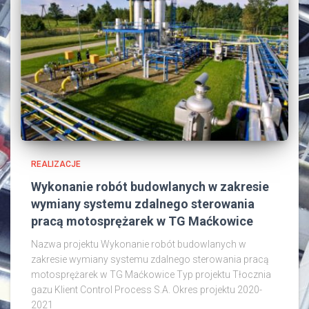
REALIZACJE
Wykonanie robót budowlanych w zakresie
wymiany systemu zdalnego sterowania
pracą motosprężarek w TG Maćkowice
Nazwa projektu Wykonanie robót budowlanych w
zakresie wymiany systemu zdalnego sterowania pracą
motosprężarek w TG Maćkowice Typ projektu Tłocznia
gazu Klient Control Process S.A. Okres projektu 2020-
2021