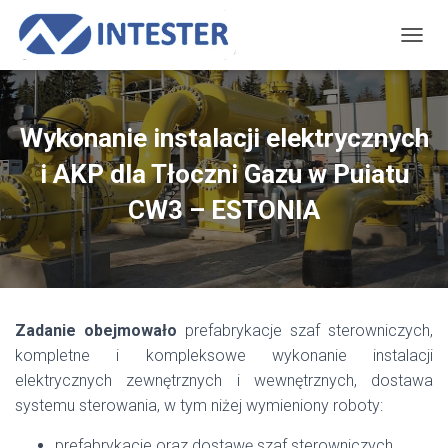
PRZEŁ
Wykonanie instalacji elektrycznych
i AKP dla Tłoczni Gazu w Puiatu
CW3 – ESTONIA
Zadanie obejmowało
prefabrykacje szaf sterowniczych,
kompletne i kompleksowe wykonanie instalacji
elektrycznych zewnętrznych i wewnętrznych, dostawa
systemu sterowania, w tym niżej wymieniony roboty:
prefabrykacje oraz dostawę szaf sterowniczych,