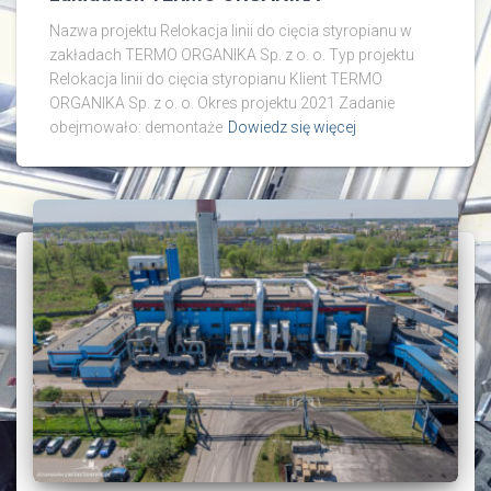
Nazwa projektu Relokacja linii do cięcia styropianu w
zakładach TERMO ORGANIKA Sp. z o. o. Typ projektu
Relokacja linii do cięcia styropianu Klient TERMO
ORGANIKA Sp. z o. o. Okres projektu 2021 Zadanie
obejmowało: demontaże
Dowiedz się więcej