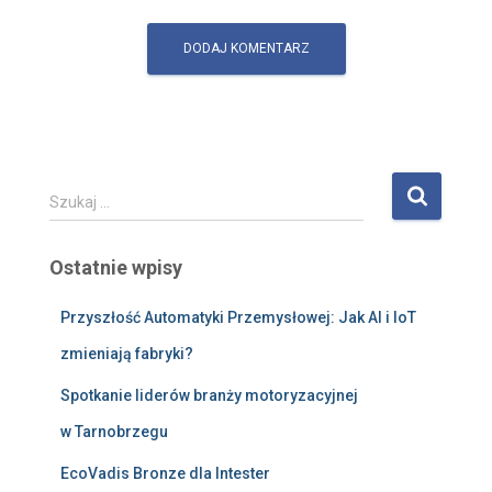
S
Szukaj …
z
u
Ostatnie wpisy
k
a
j
Przyszłość Automatyki Przemysłowej: Jak AI i IoT
:
zmieniają fabryki?
Spotkanie liderów branży motoryzacyjnej
w Tarnobrzegu
EcoVadis Bronze dla Intester